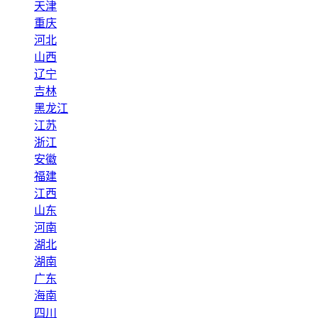
天津
重庆
河北
山西
辽宁
吉林
黑龙江
江苏
浙江
安徽
福建
江西
山东
河南
湖北
湖南
广东
海南
四川