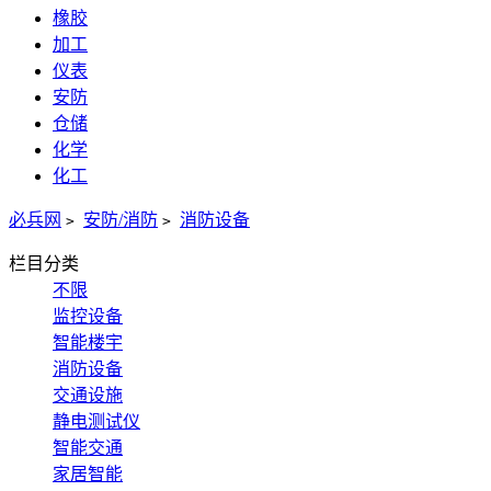
橡胶
加工
仪表
安防
仓储
化学
化工
必兵网
安防/消防
消防设备
>
>
栏目分类
不限
监控设备
智能楼宇
消防设备
交通设施
静电测试仪
智能交通
家居智能