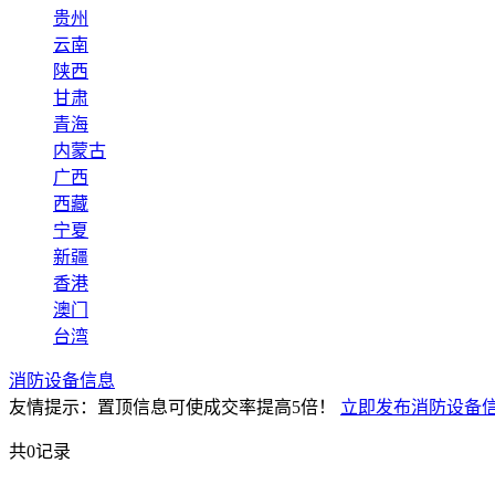
贵州
云南
陕西
甘肃
青海
内蒙古
广西
西藏
宁夏
新疆
香港
澳门
台湾
消防设备信息
友情提示：置顶信息可使成交率提高5倍！
立即发布消防设备信
共0记录