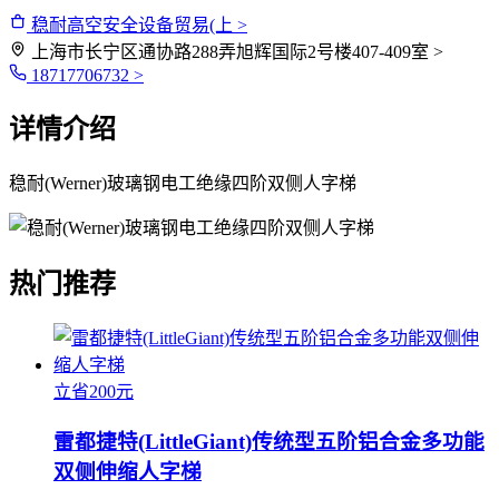
稳耐高空安全设备贸易(上
>
上海市长宁区通协路288弄旭辉国际2号楼407-409室
>
18717706732
>
详情介绍
稳耐(Werner)玻璃钢电工绝缘四阶双侧人字梯
热门推荐
立省200元
雷都捷特(LittleGiant)传统型五阶铝合金多功能
双侧伸缩人字梯